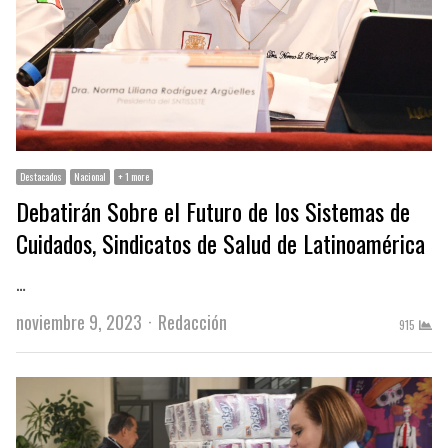
Destacados
Nacional
+ 1 more
Debatirán Sobre el Futuro de los Sistemas de
Cuidados, Sindicatos de Salud de Latinoamérica
…
Author
noviembre 9, 2023
Redacción
915