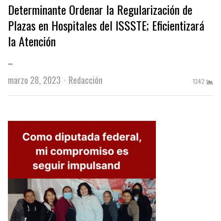
Determinante Ordenar la Regularización de
Plazas en Hospitales del ISSSTE; Eficientizará
la Atención
…
Author
marzo 28, 2023
Redacción
1342