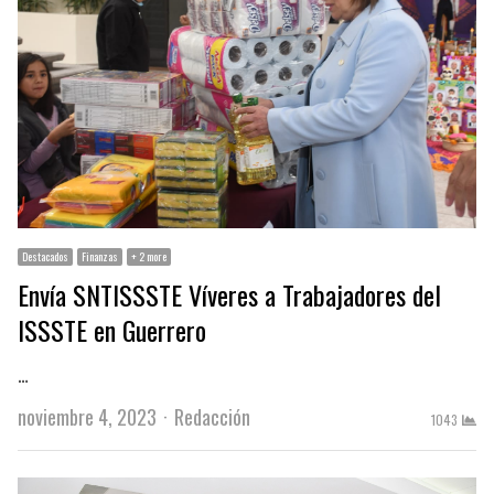
Destacados
Finanzas
+ 2 more
Envía SNTISSSTE Víveres a Trabajadores del
ISSSTE en Guerrero
…
Author
noviembre 4, 2023
Redacción
1043