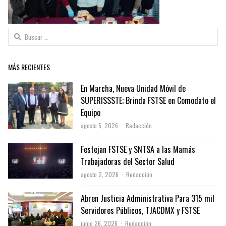
Buscar:
MÁS RECIENTES
En Marcha, Nueva Unidad Móvil de
SUPERISSSTE; Brinda FSTSE en Comodato el
Equipo
Author
agosto 5, 2026
Redacción
Festejan FSTSE y SNTSA a las Mamás
Trabajadoras del Sector Salud
Author
agosto 2, 2026
Redacción
Abren Justicia Administrativa Para 315 mil
Servidores Públicos, TJACDMX y FSTSE
Author
junio 26, 2026
Redacción