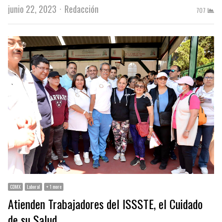
Author
junio 22, 2023
Redacción
707
CDMX
Laboral
+ 1 more
Atienden Trabajadores del ISSSTE, el Cuidado
de su Salud