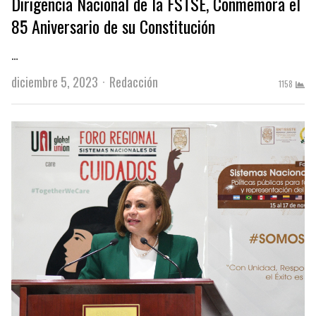
Dirigencia Nacional de la FSTSE, Conmemora el
85 Aniversario de su Constitución​​​
…
Author
diciembre 5, 2023
Redacción
1158