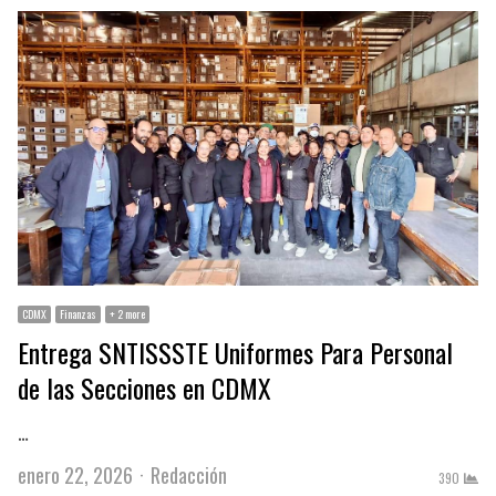
CDMX
Finanzas
+ 2 more
Entrega SNTISSSTE Uniformes Para Personal
de las Secciones en CDMX
…
Author
enero 22, 2026
Redacción
390