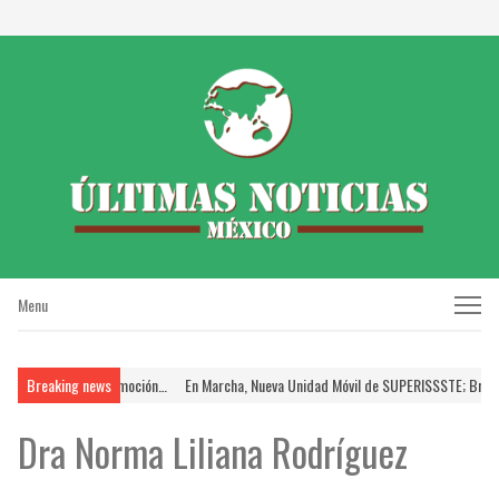
Menu
Menu
oceso de Promoción…
Breaking news
En Marcha, Nueva Unidad Móvil de SUPERISSSTE; Brinda FSTSE
Dra Norma Liliana Rodríguez