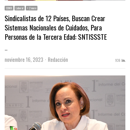
CDMX
Laboral
+ 2 more
Sindicalistas de 12 Países, Buscan Crear
Sistemas Nacionales de Cuidados, Para
Personas de la Tercera Edad: SNTISSSTE
…
Author
noviembre 16, 2023
Redacción
936