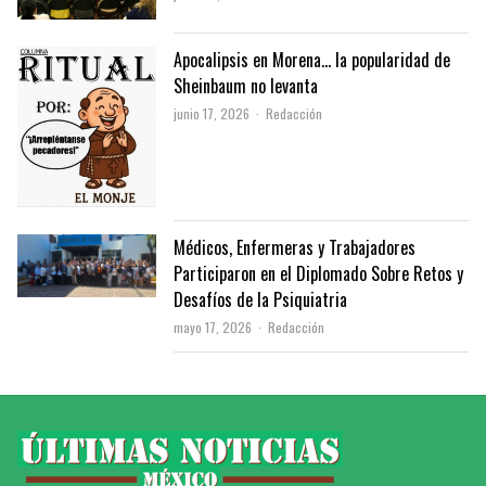
Apocalipsis en Morena… la popularidad de
Sheinbaum no levanta
Author
junio 17, 2026
Redacción
Médicos, Enfermeras y Trabajadores
Participaron en el Diplomado Sobre Retos y
Desafíos de la Psiquiatria
Author
mayo 17, 2026
Redacción