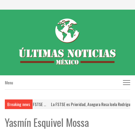
Menu
Menu
PERISSSTE; Brinda FSTSE …
Breaking news
La FSTSE es Prioridad, Asegura Rosa Icela Rodríguez a D
Yasmín Esquivel Mossa