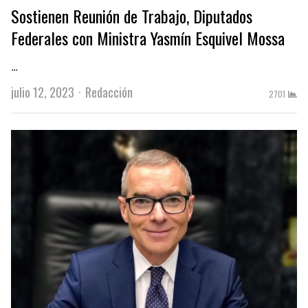
Sostienen Reunión de Trabajo, Diputados
Federales con Ministra Yasmín Esquivel Mossa
…
Author
julio 12, 2023
Redacción
2701