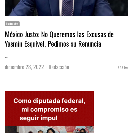
Destacados
México Justo: No Queremos las Excusas de
Yasmín Esquivel, Pedimos su Renuncia
…
Author
diciembre 28, 2022
Redacción
593