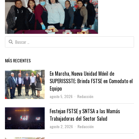
Buscar:
MÁS RECIENTES
En Marcha, Nueva Unidad Móvil de
SUPERISSSTE; Brinda FSTSE en Comodato el
Equipo
Author
agosto 5, 2026
Redacción
Festejan FSTSE y SNTSA a las Mamás
Trabajadoras del Sector Salud
Author
agosto 2, 2026
Redacción