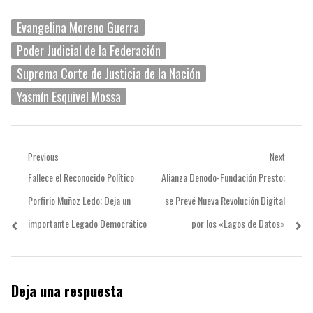
Evangelina Moreno Guerra
Poder Judicial de la Federación
Suprema Corte de Justicia de la Nación
Yasmín Esquivel Mossa
Navegación
Previous
Next
Previous
Next
Fallece el Reconocido Político
Alianza Denodo-Fundación Presto;
de
post:
post:
Porfirio Muñoz Ledo; Deja un
se Prevé Nueva Revolución Digital
entradas
importante Legado Democrático
por los «Lagos de Datos»
Deja una respuesta