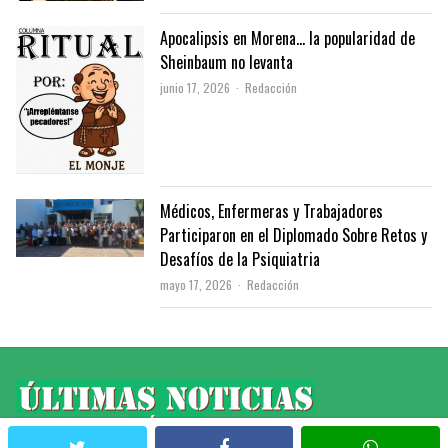
Apocalipsis en Morena… la popularidad de
Sheinbaum no levanta
Author
junio 17, 2026
Redacción
Médicos, Enfermeras y Trabajadores
Participaron en el Diplomado Sobre Retos y
Desafíos de la Psiquiatria
Author
mayo 17, 2026
Redacción
twitter
facebook
whatsapp