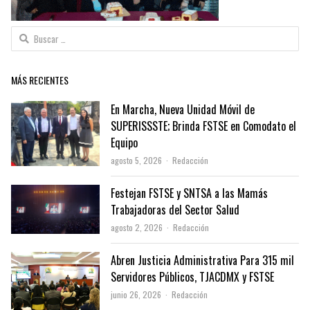
Buscar:
MÁS RECIENTES
En Marcha, Nueva Unidad Móvil de
SUPERISSSTE; Brinda FSTSE en Comodato el
Equipo
Author
agosto 5, 2026
Redacción
Festejan FSTSE y SNTSA a las Mamás
Trabajadoras del Sector Salud
Author
agosto 2, 2026
Redacción
Abren Justicia Administrativa Para 315 mil
Servidores Públicos, TJACDMX y FSTSE
Author
junio 26, 2026
Redacción