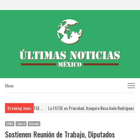
Menu
Menu
SSTE; Brinda FSTSE …
Breaking news
La FSTSE es Prioridad, Asegura Rosa Icela Rodríguez a Dirig
CDMX
Laboral
Nacional
Sostienen Reunión de Trabajo, Diputados