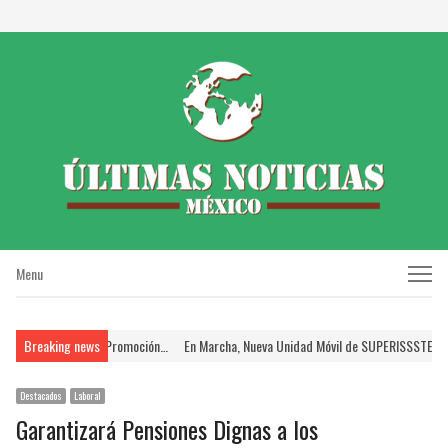
Menu
Menu
en el Proceso de Promoción…
Breaking news
En Marcha, Nueva Unidad Móvil de SUPERISSSTE; Brin
Destacados
Laboral
Garantizará Pensiones Dignas a los