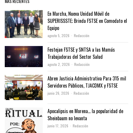
MÁS RECIENTES
En Marcha, Nueva Unidad Móvil de
SUPERISSSTE; Brinda FSTSE en Comodato el
Equipo
Author
agosto 5, 2026
Redacción
Festejan FSTSE y SNTSA a las Mamás
Trabajadoras del Sector Salud
Author
agosto 2, 2026
Redacción
Abren Justicia Administrativa Para 315 mil
Servidores Públicos, TJACDMX y FSTSE
Author
junio 26, 2026
Redacción
Apocalipsis en Morena… la popularidad de
Sheinbaum no levanta
Author
junio 17, 2026
Redacción