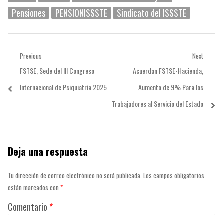
Pensiones
PENSIONISSSTE
Sindicato del ISSSTE
Navegación
Previous
Next
Previous
Next
FSTSE, Sede del III Congreso
Acuerdan FSTSE-Hacienda,
de
post:
post:
Internacional de Psiquiatría 2025
Aumento de 9% Para los
entradas
Trabajadores al Servicio del Estado
Deja una respuesta
Tu dirección de correo electrónico no será publicada.
Los campos obligatorios
están marcados con
*
Comentario
*